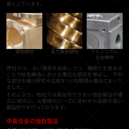
意としています。
青銅鋳物
高力黄銅鋳物
アルミニウム
合金鋳物
弊社では、古い技術を伝承しつつ、機械化を進める
ことで砂型鋳造における優位な部分を伸ばし、不利
な部分を補う研究や生産を100年間積み重ねてまいり
ました。
それにより、他社では真似のできない独自製法の確
立に成功し、お客様のニーズに合わせた品質の高い
製品作りを行っております。
中島合金の独自製法