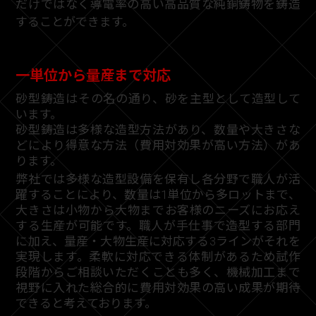
だけではなく導電率の高い高品質な純銅鋳物を鋳造
することができます。
一単位から量産まで対応
砂型鋳造はその名の通り、砂を主型として造型して
います。
砂型鋳造は多様な造型方法があり、数量や大きさな
どにより得意な方法（費用対効果が高い方法）があ
ります。
弊社では多様な造型設備を保有し各分野で職人が活
躍することにより、数量は1単位から多ロットまで、
大きさは小物から大物までお客様のニーズにお応え
する生産が可能です。職人が手仕事で造型する部門
に加え、量産・大物生産に対応する3ラインがそれを
実現します。柔軟に対応できる体制があるため試作
段階からご相談いただくことも多く、機械加工まで
視野に入れた総合的に費用対効果の高い成果が期待
できると考えております。