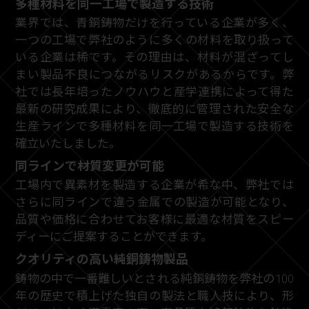
多種材料を同一工場で製造する技術
業界では、青銅鋳物だけを行っている企業が多く、
一つの工場で弊社のように多くの材料を取り扱って
いる企業は稀です。その理由は、材料が混ざってし
まい製品不良につながるリスクがあるからです。弊
社では長年培ったノウハウと産学連携によって得た
最新の研究成果により、徹底的に管理された安全な
生産ラインで多種材料を同一工場で製造する技術を
確立いたしました。
同ラインで材質変更が可能
工場内で異素材を製造する企業が希な中、弊社では
さらに同ラインで違う金属での製造が可能となり、
品質や価格に合わせてお客様に最適な材質をスピー
ディーにご提案することができます。
クオリティの高い純銅鋳物製品
鋳物の中で一番難しいとされる純銅鋳物を弊社の100
年の歴史で積上げた独自の製法と職人技により、形