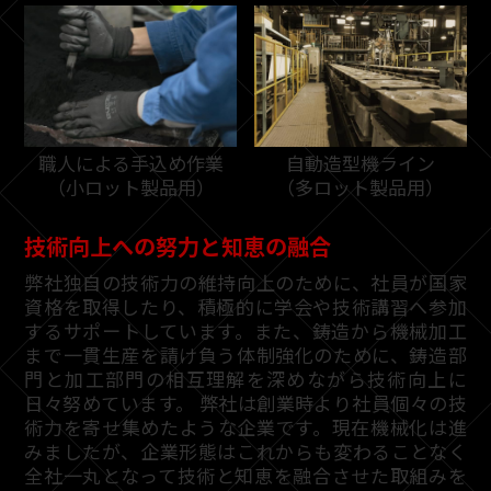
職人による手込め作業
自動造型機ライン
（小ロット製品用）
（多ロット製品用）
技術向上への努力と知恵の融合
弊社独自の技術力の維持向上のために、社員が国家
資格を取得したり、積極的に学会や技術講習へ参加
するサポートしています。また、鋳造から機械加工
まで一貫生産を請け負う体制強化のために、鋳造部
門と加工部門の相互理解を深めながら技術向上に
日々努めています。 弊社は創業時より社員個々の技
術力を寄せ集めたような企業です。現在機械化は進
みましたが、企業形態はこれからも変わることなく
全社一丸となって技術と知恵を融合させた取組みを