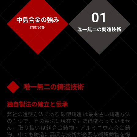
01
中島合金の強み
STRENGTH
唯一無二の鋳造技術
唯一無二の鋳造技術
独自製法の確立と伝承
弊社の造型方法である 砂型鋳造 は最も古い鋳造方法
の１つで、その製法は現在でもほぼ変わっていませ
ん。取り扱いは銅合金鋳物・アルミニウム合金鋳
物、中でも鋳造に高度な技術が必要な純銅鋳物を得